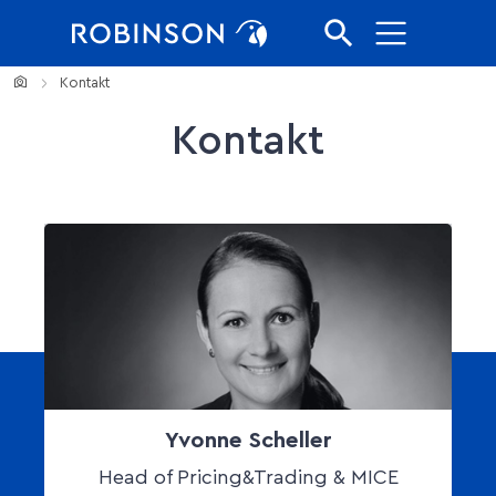
Direkt zur Hauptnavigation springen
Direkt zum Inhalt springen
Home
Kontakt
Kontakt
Yvonne Scheller
Head of Pricing&Trading & MICE