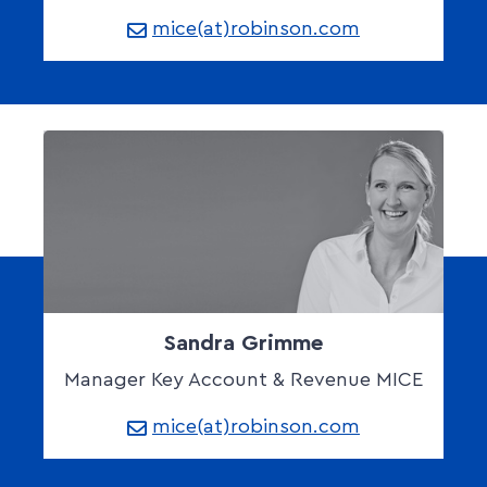
mice(at)robinson.com
Sandra Grimme
Manager Key Account & Revenue MICE
mice(at)robinson.com